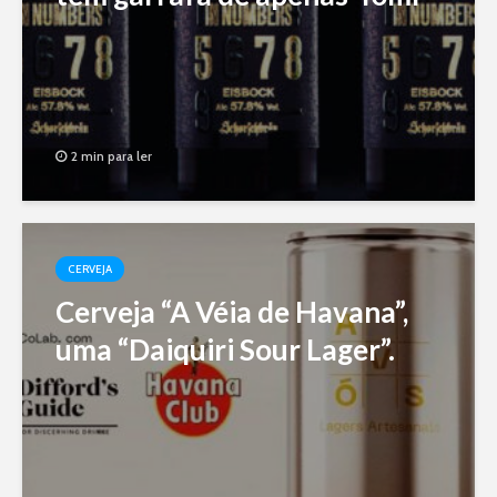
2 min para ler
CERVEJA
Cerveja “A Véia de Havana”,
uma “Daiquiri Sour Lager”.