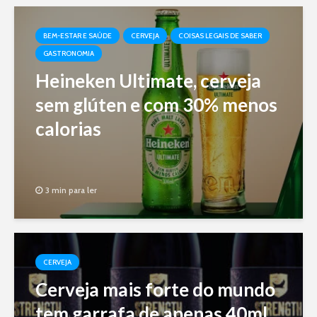
BEM-ESTAR E SAÚDE
CERVEJA
COISAS LEGAIS DE SABER
GASTRONOMIA
Heineken Ultimate, cerveja
sem glúten e com 30% menos
calorias
3 min para ler
CERVEJA
Cerveja mais forte do mundo
tem garrafa de apenas 40ml