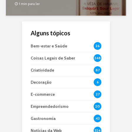
1 min para ler
Alguns tópicos
Bem-estar e Saúde
26
Coisas Legais de Saber
248
Criatividade
87
Decoração
6
E-commerce
27
Empreendedorismo
20
Gastronomia
43
Notícias da Web
324