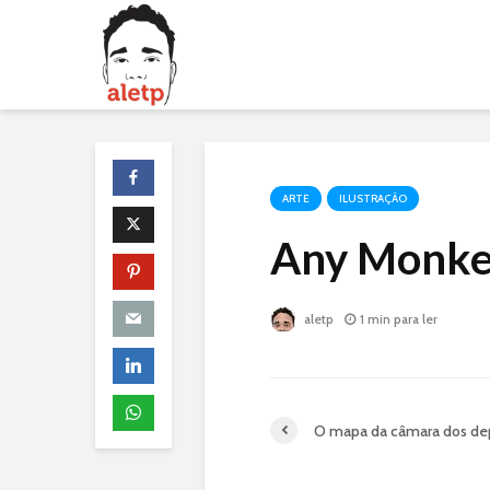
ARTE
ILUSTRAÇÃO
Any Monke
aletp
1 min para ler
O mapa da câmara dos de