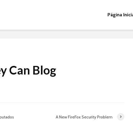
Página Inici
y Can Blog
putados
A New FireFox Security Problem