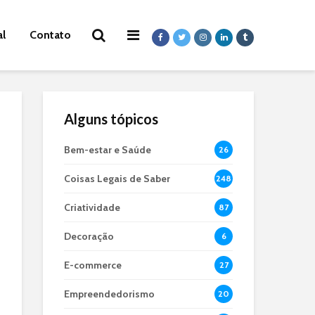
al
Contato
Alguns tópicos
Bem-estar e Saúde
26
Coisas Legais de Saber
248
Criatividade
87
Decoração
6
E-commerce
27
Empreendedorismo
20