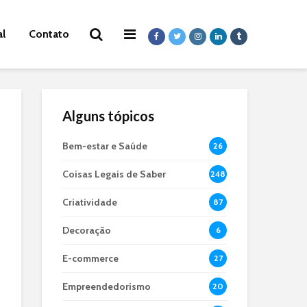
al
Contato
Alguns tópicos
Bem-estar e Saúde
26
Coisas Legais de Saber
248
Criatividade
87
Decoração
6
E-commerce
27
Empreendedorismo
20