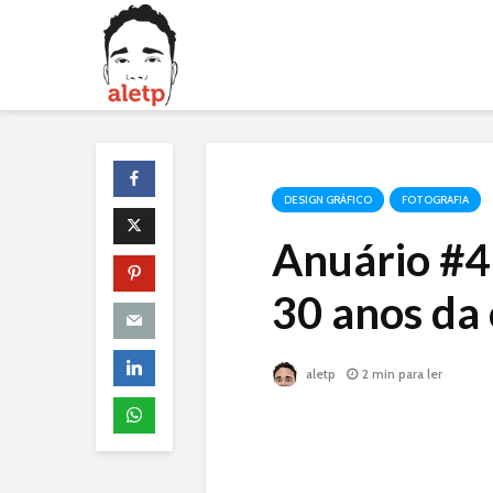
DESIGN GRÁFICO
FOTOGRAFIA
Anuário #4 
30 anos da 
aletp
2 min para ler