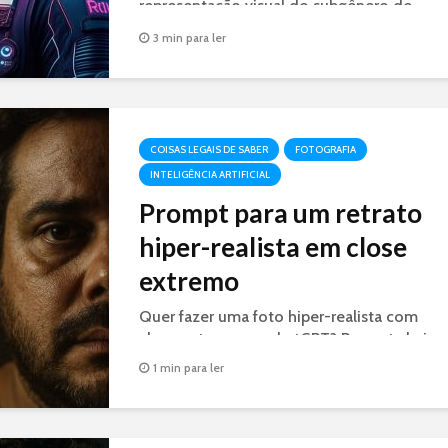
representação visual do subgênero de
ficção científica.
3 min para ler
COISAS LEGAIS DE SABER
FOTOGRAFIA
INTELIGÊNCIA ARTIFICIAL
Prompt para um retrato
hiper-realista em close
extremo
Quer fazer uma foto hiper-realista com
close extremo no chatGPT? Prompt abaixo.
1 min para ler