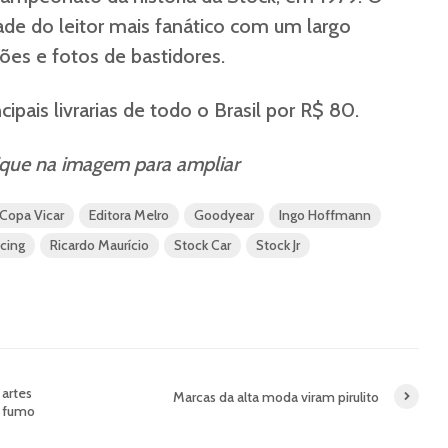
dade do leitor mais fanático com um largo
es e fotos de bastidores.
cipais livrarias de todo o Brasil por R$ 80.
ique na imagem para ampliar
Copa Vicar
Editora Melro
Goodyear
Ingo Hoffmann
cing
Ricardo Maurício
Stock Car
Stock Jr
 artes
Marcas da alta moda viram pirulito
 o fumo