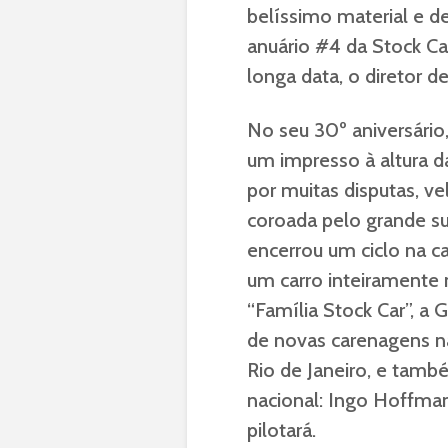
belíssimo material e d
anuário #4 da Stock Ca
longa data, o diretor de
No seu 30º aniversári
um impresso à altura d
por muitas disputas, ve
coroada pelo grande su
encerrou um ciclo na c
um carro inteiramente 
“Família Stock Car”, 
de novas carenagens na
Rio de Janeiro, e tam
nacional: Ingo Hoffma
pilotará.