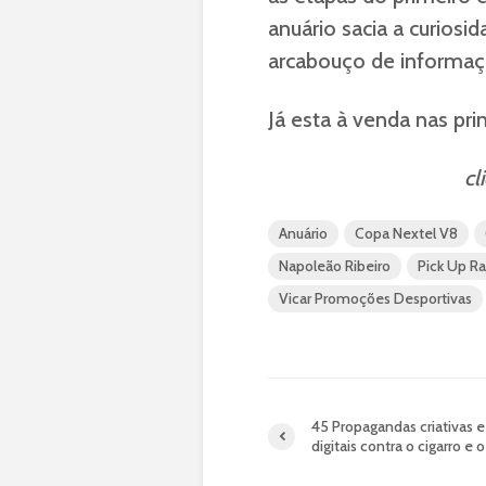
anuário sacia a curiosi
arcabouço de informaçõ
Já esta à venda nas prin
cl
Anuário
Copa Nextel V8
Napoleão Ribeiro
Pick Up Ra
Vicar Promoções Desportivas
45 Propagandas criativas e
digitais contra o cigarro e