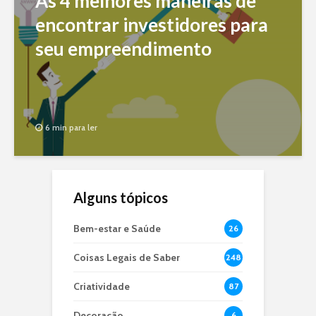
As 4 melhores maneiras de
encontrar investidores para
seu empreendimento
6 min para ler
Alguns tópicos
Bem-estar e Saúde
26
Coisas Legais de Saber
248
Criatividade
87
Decoração
6