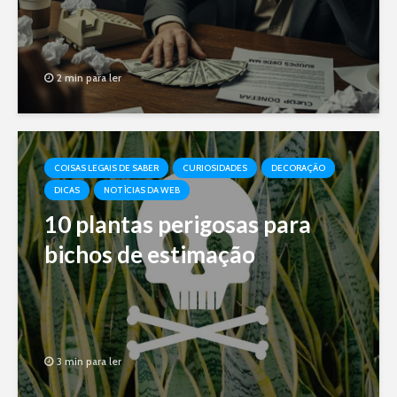
2 min para ler
COISAS LEGAIS DE SABER
CURIOSIDADES
DECORAÇÃO
DICAS
NOTÍCIAS DA WEB
10 plantas perigosas para
bichos de estimação
3 min para ler