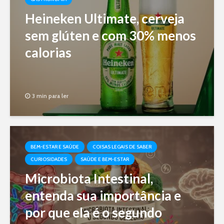
Heineken Ultimate, cerveja
sem glúten e com 30% menos
calorias
3 min para ler
BEM-ESTAR E SAÚDE
COISAS LEGAIS DE SABER
CURIOSIDADES
SAÚDE E BEM-ESTAR
Microbiota Intestinal,
entenda sua importância e
por que ela é o segundo