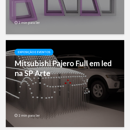
2 min para ler
EXPOSIÇÃO E EVENTOS
Mitsubishi Pajero Full em led
na SP Arte
2 min para ler