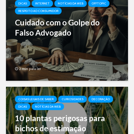
DICAS
INTERNET
NOTÍCIAS DA WEB
OFFTOPIC
RESPEITO AO CONSUMIDOR
Cuidado com o Golpe do
Falso Advogado
2 min para ler
COISAS LEGAIS DE SABER
CURIOSIDADES
DECORAÇÃO
DICAS
NOTÍCIAS DA WEB
10 plantas perigosas para
bichos de estimação