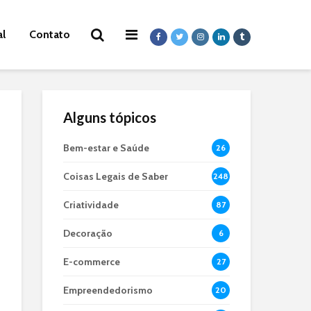
al
Contato
Alguns tópicos
Bem-estar e Saúde
26
Coisas Legais de Saber
248
Criatividade
87
Decoração
6
E-commerce
27
Empreendedorismo
20