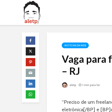
NOTÍCIAS DA WEB
Vaga para 
– RJ
aletp
1 min para ler
“Preciso de um freela
eletrônica[/BP] e [BP