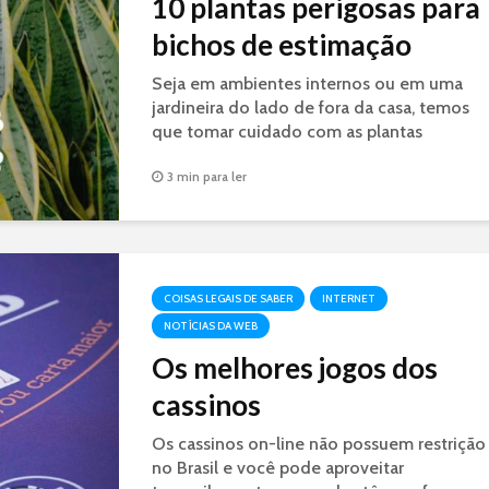
10 plantas perigosas para
bichos de estimação
Seja em ambientes internos ou em uma
jardineira do lado de fora da casa, temos
que tomar cuidado com as plantas
perigosas aos bichinhos de estimação.
3 min para ler
COISAS LEGAIS DE SABER
INTERNET
NOTÍCIAS DA WEB
Os melhores jogos dos
cassinos
Os cassinos on-line não possuem restrição
no Brasil e você pode aproveitar