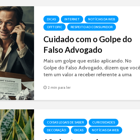
DICAS
INTERNET
NOTÍCIAS DA WEB
OFFTOPIC
RESPEITO AO CONSUMIDOR
Cuidado com o Golpe do
Falso Advogado
Mais um golpe que estão aplicando. No
Golpe do Falso Advogado, dizem que voc
tem um valor a receber referente a uma
decisão judicial. É GOLPE.
2 min para ler
COISAS LEGAIS DE SABER
CURIOSIDADES
DECORAÇÃO
DICAS
NOTÍCIAS DA WEB