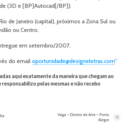
dade (3D e [BP]Autocad[/BP]).
o de Janeiro (capital), próximos a Zona Sul ou
ndão ou Centro.
entregue em setembro/2007.
avés do email
oportunidade@designeletras.com
”
adas aqui exatamente da maneira que chegam ao
e responsabilizo pelas mesmas e não recebo
Vaga – Diretor de Arte – Porto
lta
Alegre