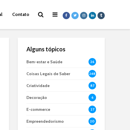
al
Contato
Alguns tópicos
Bem-estar e Saúde
26
Coisas Legais de Saber
248
Criatividade
87
Decoração
6
E-commerce
27
Empreendedorismo
20