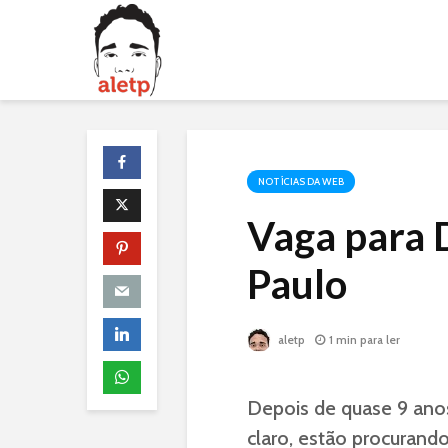
NOTÍCIAS DA WEB
Vaga para 
Paulo
aletp
1 min para ler
Depois de quase 9 ano
claro, estão procurand