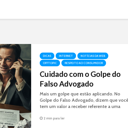
DICAS
INTERNET
NOTÍCIAS DA WEB
OFFTOPIC
RESPEITO AO CONSUMIDOR
Cuidado com o Golpe do
Falso Advogado
Mais um golpe que estão aplicando. No
Golpe do Falso Advogado, dizem que voc
tem um valor a receber referente a uma
decisão judicial. É GOLPE.
2 min para ler