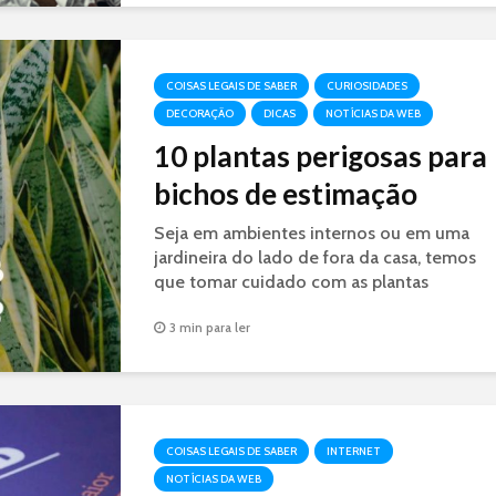
COISAS LEGAIS DE SABER
CURIOSIDADES
DECORAÇÃO
DICAS
NOTÍCIAS DA WEB
10 plantas perigosas para
bichos de estimação
Seja em ambientes internos ou em uma
jardineira do lado de fora da casa, temos
que tomar cuidado com as plantas
perigosas aos bichinhos de estimação.
3 min para ler
COISAS LEGAIS DE SABER
INTERNET
NOTÍCIAS DA WEB