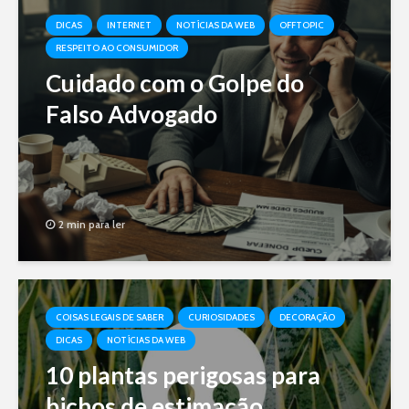
DICAS
INTERNET
NOTÍCIAS DA WEB
OFFTOPIC
RESPEITO AO CONSUMIDOR
Cuidado com o Golpe do
Falso Advogado
2 min para ler
COISAS LEGAIS DE SABER
CURIOSIDADES
DECORAÇÃO
DICAS
NOTÍCIAS DA WEB
10 plantas perigosas para
bichos de estimação