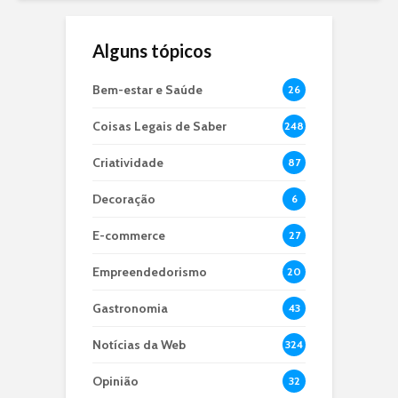
Alguns tópicos
Bem-estar e Saúde
26
Coisas Legais de Saber
248
Criatividade
87
Decoração
6
E-commerce
27
Empreendedorismo
20
Gastronomia
43
Notícias da Web
324
Opinião
32