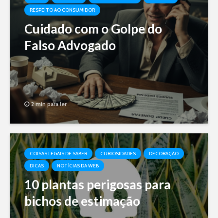
RESPEITO AO CONSUMIDOR
Cuidado com o Golpe do
Falso Advogado
2 min para ler
COISAS LEGAIS DE SABER
CURIOSIDADES
DECORAÇÃO
DICAS
NOTÍCIAS DA WEB
10 plantas perigosas para
bichos de estimação