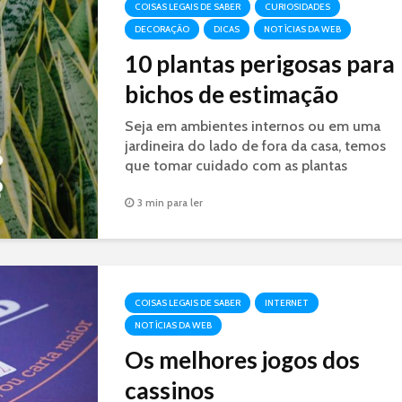
COISAS LEGAIS DE SABER
CURIOSIDADES
DECORAÇÃO
DICAS
NOTÍCIAS DA WEB
10 plantas perigosas para
bichos de estimação
Seja em ambientes internos ou em uma
jardineira do lado de fora da casa, temos
que tomar cuidado com as plantas
perigosas aos bichinhos de estimação.
3 min para ler
COISAS LEGAIS DE SABER
INTERNET
NOTÍCIAS DA WEB
Os melhores jogos dos
cassinos