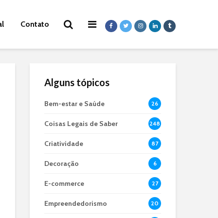
al
Contato
Alguns tópicos
Bem-estar e Saúde
26
Coisas Legais de Saber
248
Criatividade
87
Decoração
6
E-commerce
27
Empreendedorismo
20