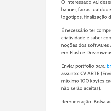
O interessado vai desen
banner, faixas, outdoor
logotipos, finalização d
É necessário ter comp
criatividade e saber co
noções dos softwares 
em Flash e Dreamweave
Enviar portfolio para:
b
assunto:
CV ARTE
(Envi
máximo 100 kbytes ca
não serão aceitas).
Remuneração:
Bolsa a