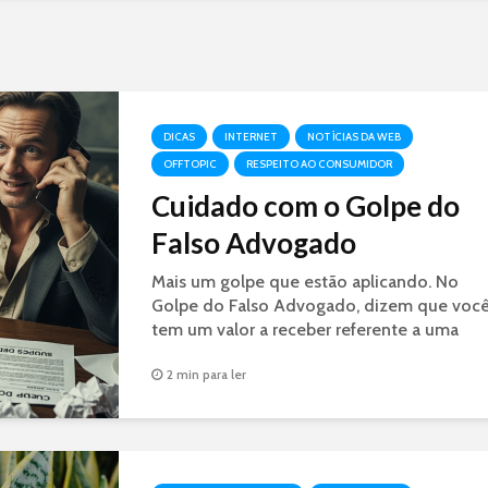
DICAS
INTERNET
NOTÍCIAS DA WEB
OFFTOPIC
RESPEITO AO CONSUMIDOR
Cuidado com o Golpe do
Falso Advogado
Mais um golpe que estão aplicando. No
Golpe do Falso Advogado, dizem que voc
tem um valor a receber referente a uma
decisão judicial. É GOLPE.
2 min para ler