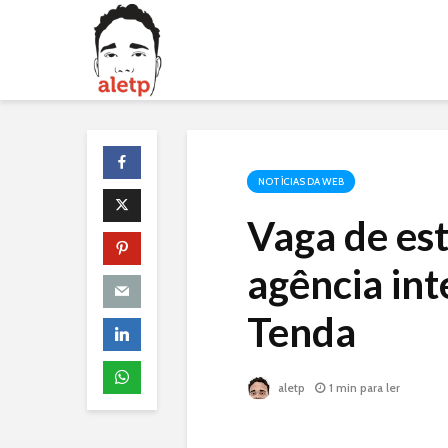
NOTÍCIAS DA WEB
Vaga de est
agência in
Tenda
aletp
1 min para ler