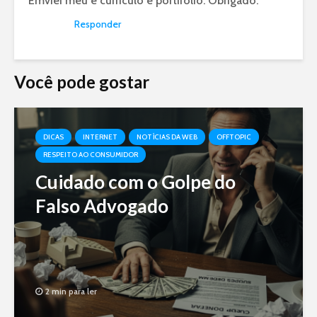
Emviei meu e currículo e portifólio. Obrigado.
Responder
Você pode gostar
DICAS
INTERNET
NOTÍCIAS DA WEB
OFFTOPIC
RESPEITO AO CONSUMIDOR
Cuidado com o Golpe do
Falso Advogado
2 min para ler