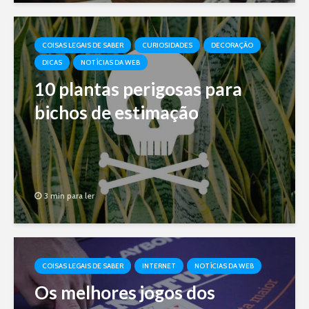
COISAS LEGAIS DE SABER
CURIOSIDADES
DECORAÇÃO
DICAS
NOTÍCIAS DA WEB
10 plantas perigosas para
bichos de estimação
3 min para ler
COISAS LEGAIS DE SABER
INTERNET
NOTÍCIAS DA WEB
Os melhores jogos dos