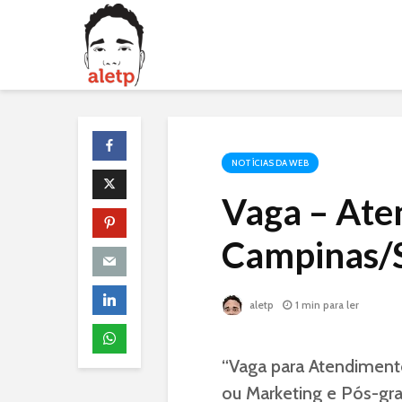
NOTÍCIAS DA WEB
Vaga – Ate
Campinas/
aletp
1 min para ler
“Vaga para Atendiment
ou Marketing e Pós-gr