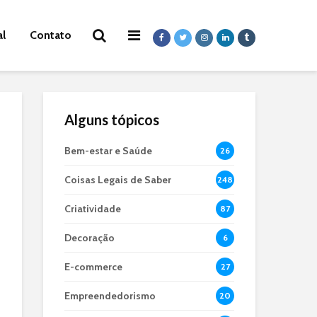
al
Contato
Alguns tópicos
Bem-estar e Saúde
26
Coisas Legais de Saber
248
Criatividade
87
Decoração
6
E-commerce
27
Empreendedorismo
20