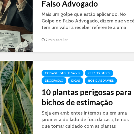
Falso Advogado
Mais um golpe que estão aplicando. No
Golpe do Falso Advogado, dizem que voc
tem um valor a receber referente a uma
decisão judicial. É GOLPE.
2 min para ler
COISAS LEGAIS DE SABER
CURIOSIDADES
DECORAÇÃO
DICAS
NOTÍCIAS DA WEB
10 plantas perigosas para
bichos de estimação
Seja em ambientes internos ou em uma
jardineira do lado de fora da casa, temos
que tomar cuidado com as plantas
perigosas aos bichinhos de estimação.