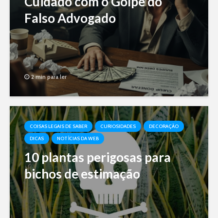
Cuidado com o Golpe do
Falso Advogado
2 min para ler
COISAS LEGAIS DE SABER
CURIOSIDADES
DECORAÇÃO
DICAS
NOTÍCIAS DA WEB
10 plantas perigosas para
bichos de estimação