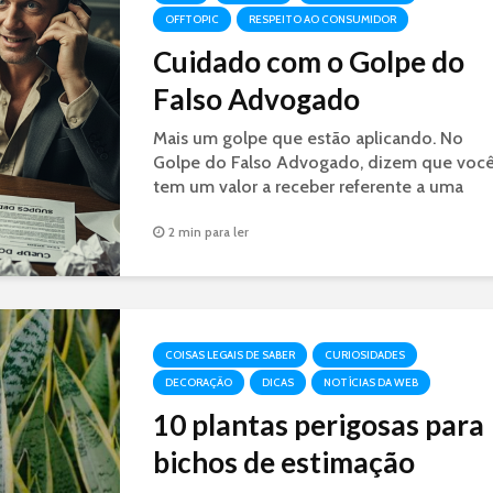
OFFTOPIC
RESPEITO AO CONSUMIDOR
Cuidado com o Golpe do
Falso Advogado
Mais um golpe que estão aplicando. No
Golpe do Falso Advogado, dizem que voc
tem um valor a receber referente a uma
decisão judicial. É GOLPE.
2 min para ler
COISAS LEGAIS DE SABER
CURIOSIDADES
DECORAÇÃO
DICAS
NOTÍCIAS DA WEB
10 plantas perigosas para
bichos de estimação