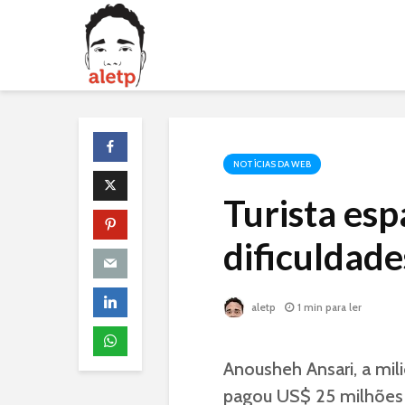
NOTÍCIAS DA WEB
Turista esp
dificuldade
aletp
1 min para ler
Anousheh Ansari, a mil
pagou US$ 25 milhões p