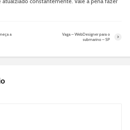
e atualziado constantemente. Vale a pena fazer
omeça a
Vaga – WebDesigner para o
submarino – SP
io