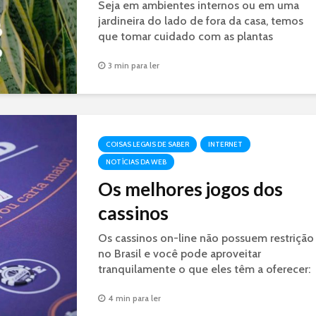
Seja em ambientes internos ou em uma
jardineira do lado de fora da casa, temos
que tomar cuidado com as plantas
perigosas aos bichinhos de estimação.
3 min para ler
COISAS LEGAIS DE SABER
INTERNET
NOTÍCIAS DA WEB
Os melhores jogos dos
cassinos
Os cassinos on-line não possuem restrição
no Brasil e você pode aproveitar
tranquilamente o que eles têm a oferecer:
pôquer, BlackJack, roleta, dados, etc.
4 min para ler