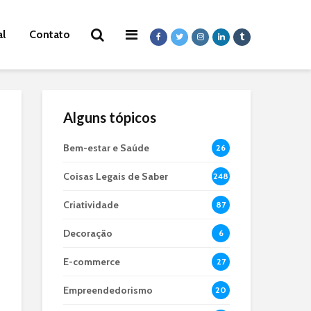
al
Contato
Alguns tópicos
Bem-estar e Saúde
26
Coisas Legais de Saber
248
Criatividade
87
Decoração
6
E-commerce
27
Empreendedorismo
20