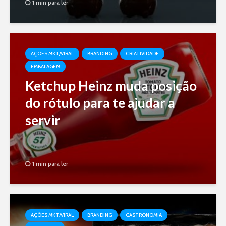
1 min para ler
AÇÕES MKT/VIRAL
BRANDING
CRIATIVIDADE
EMBALAGEM
Ketchup Heinz muda posição
do rótulo para te ajudar a
servir
1 min para ler
AÇÕES MKT/VIRAL
BRANDING
GASTRONOMIA