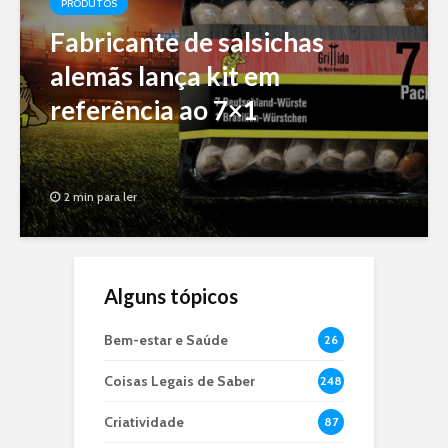
PRODUTOS
Fabricante de salsichas
alemãs lança kit em
referência ao 7×1
2 min para ler
Alguns tópicos
Bem-estar e Saúde
26
Coisas Legais de Saber
248
Criatividade
87