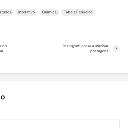
Estudos
Interativo
Química
Tabela Periódica
z no
Instagram passa a arquivar
ar
postagens
io