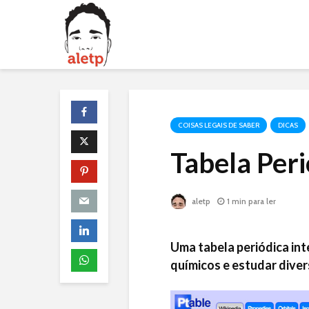
COISAS LEGAIS DE SABER
DICAS
Tabela Peri
aletp
1 min para ler
Uma tabela periódica int
químicos e estudar diver