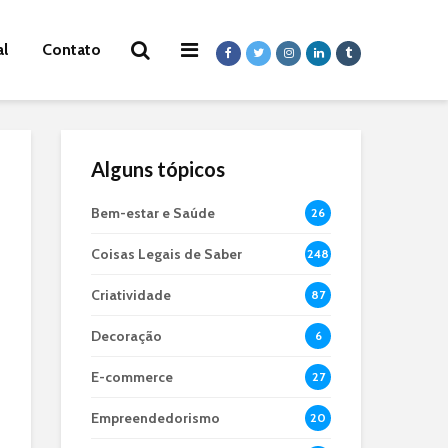
al
Contato
Alguns tópicos
Bem-estar e Saúde
26
Coisas Legais de Saber
248
Criatividade
87
Decoração
6
E-commerce
27
Empreendedorismo
20