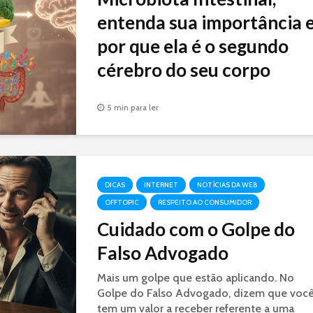
entenda sua importância 
por que ela é o segundo
cérebro do seu corpo
Microrganismos no intestino: moldando su
5 min para ler
saúde do cérebro ao sistema imunológico.
DICAS
INTERNET
NOTÍCIAS DA WEB
OFFTOPIC
RESPEITO AO CONSUMIDOR
Cuidado com o Golpe do
Falso Advogado
Mais um golpe que estão aplicando. No
Golpe do Falso Advogado, dizem que voc
tem um valor a receber referente a uma