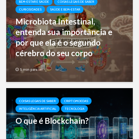
BEM-ESTAR E SAÚDE
COISAS LEGAIS DE SABER
CURIOSIDADES
SAÚDE E BEM-ESTAR
Microbiota Intestinal,
entenda sua importância e
por que ela é o segundo
cérebro do seu corpo
5 min para ler
COISAS LEGAIS DE SABER
CRIPTOMOEDAS
INTELIGÊNCIA ARTIFICIAL
TECNOLOGIA
O que é Blockchain?