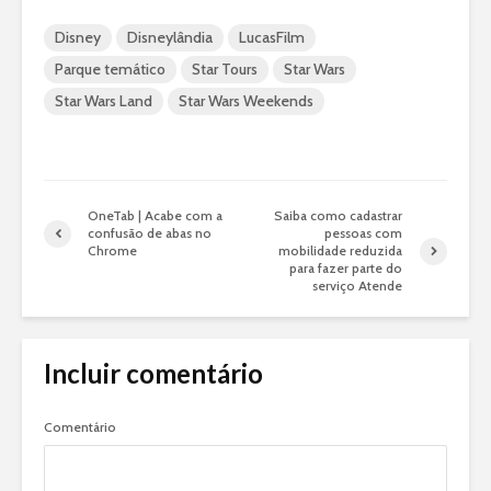
Disney
Disneylândia
LucasFilm
Parque temático
Star Tours
Star Wars
Star Wars Land
Star Wars Weekends
OneTab | Acabe com a
Saiba como cadastrar
confusão de abas no
pessoas com
Chrome
mobilidade reduzida
para fazer parte do
serviço Atende
Incluir comentário
Comentário