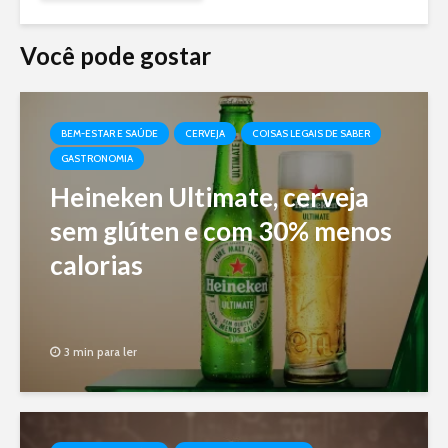
Você pode gostar
BEM-ESTAR E SAÚDE
CERVEJA
COISAS LEGAIS DE SABER
GASTRONOMIA
Heineken Ultimate, cerveja
sem glúten e com 30% menos
calorias
3 min para ler