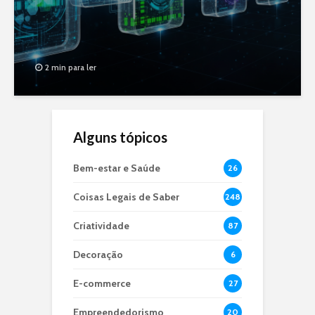
2 min para ler
Alguns tópicos
Bem-estar e Saúde
26
Coisas Legais de Saber
248
Criatividade
87
Decoração
6
E-commerce
27
Empreendedorismo
20