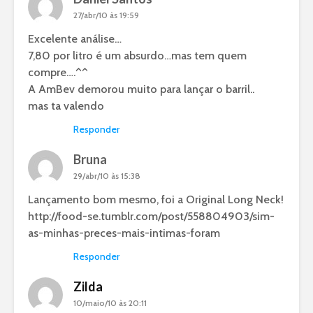
27/abr/10 às 19:59
Excelente análise…
7,80 por litro é um absurdo…mas tem quem
compre….^^
A AmBev demorou muito para lançar o barril..
mas ta valendo
Responder
Bruna
29/abr/10 às 15:38
Lançamento bom mesmo, foi a Original Long Neck!
http://food-se.tumblr.com/post/558804903/sim-
as-minhas-preces-mais-intimas-foram
Responder
Zilda
10/maio/10 às 20:11