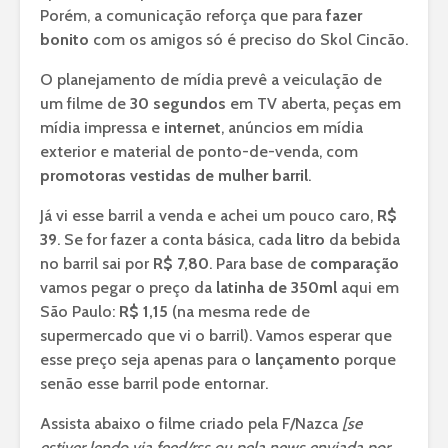
Porém, a comunicação reforça que para
fazer
bonito
com os amigos só é preciso do Skol Cincão.
O planejamento de mídia prevê a veiculação de
um filme de
30 segundos
em TV aberta, peças em
mídia impressa e
internet
, anúncios em mídia
exterior e material de ponto-de-venda, com
promotoras vestidas de mulher barril
.
Já vi esse barril a venda e achei um pouco caro,
R$
39
. Se for fazer a conta básica, cada
litro
da bebida
no barril sai por
R$ 7,80
. Para base de
comparação
vamos pegar o preço da
latinha de 350ml
aqui em
São Paulo:
R$ 1,15
(na mesma rede de
supermercado que vi o barril). Vamos esperar que
esse preço seja apenas para o
lançamento
porque
senão esse barril pode entornar.
Assista abaixo o filme criado pela F/Nazca
[se
estiver lendo via feed/rss ou pela news enviada por