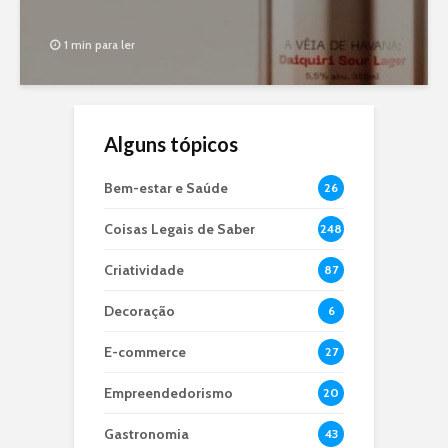
1 min para ler
Alguns tópicos
Bem-estar e Saúde
26
Coisas Legais de Saber
248
Criatividade
87
Decoração
6
E-commerce
27
Empreendedorismo
20
Gastronomia
43