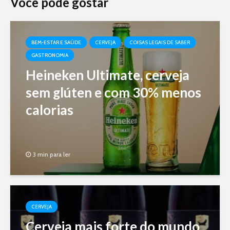
Você pode gostar
BEM-ESTAR E SAÚDE
CERVEJA
COISAS LEGAIS DE SABER
GASTRONOMIA
Heineken Ultimate, cerveja
sem glúten e com 30% menos
calorias
3 min para ler
CERVEJA
Cerveja mais forte do mundo