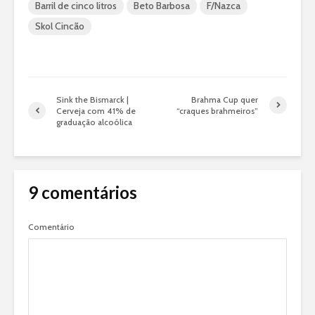
Barril de cinco litros
Beto Barbosa
F/Nazca
Skol Cincão
Sink the Bismarck |
Brahma Cup quer
Cerveja com 41% de
“craques brahmeiros”
graduação alcoólica
9 comentários
Comentário