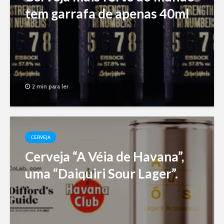
tem garrafa de apenas 40ml
2 min para ler
CERVEJA
Cerveja “A Véia de Havana”,
uma “Daiquiri Sour Lager”.