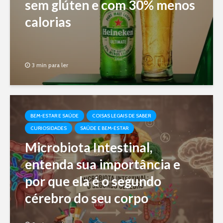
sem glúten e com 30% menos
calorias
3 min para ler
BEM-ESTAR E SAÚDE
COISAS LEGAIS DE SABER
CURIOSIDADES
SAÚDE E BEM-ESTAR
Microbiota Intestinal,
entenda sua importância e
por que ela é o segundo
cérebro do seu corpo