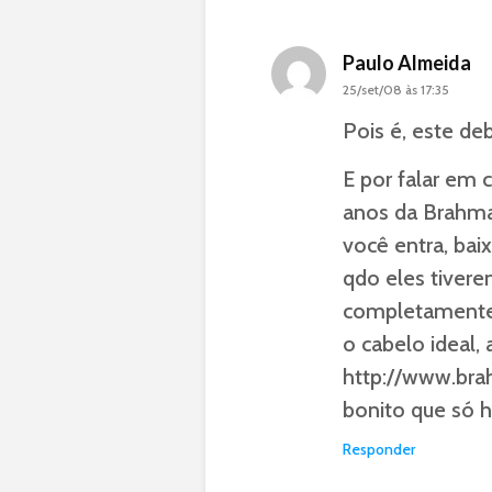
Paulo Almeida
25/set/08 às 17:35
Pois é, este de
E por falar em 
anos da Brahma 
você entra, bai
qdo eles tiver
completamente 
o cabelo ideal,
http://www.bra
bonito que só 
Responder