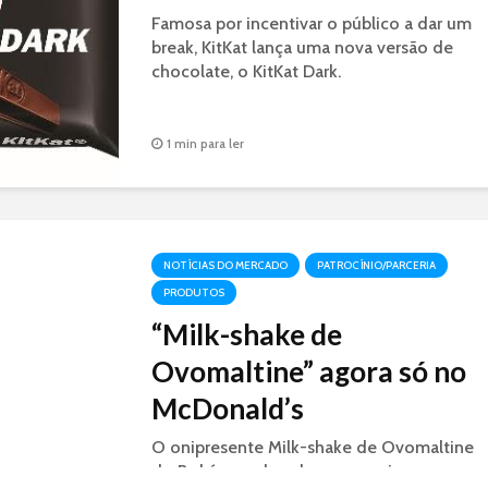
Famosa por incentivar o público a dar um
break, KitKat lança uma nova versão de
chocolate, o KitKat Dark.
1 min para ler
NOTÍCIAS DO MERCADO
PATROCÍNIO/PARCERIA
PRODUTOS
“Milk-shake de
Ovomaltine” agora só no
McDonald’s
O onipresente Milk-shake de Ovomaltine
do Bob´s, mudou de casa e vai para a