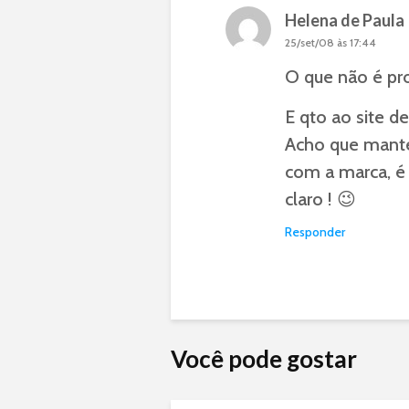
Helena de Paula
25/set/08 às 17:44
O que não é proi
E qto ao site d
Acho que mante
com a marca, é 
claro ! 😉
Responder
Você pode gostar