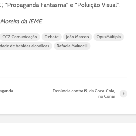
, “Propaganda Fantasma” e “Poluição Visual”.
 Moreira da IEME
CCZ Comunicação
Debate
João Marcon
OpusMúltipla
idade de bebidas alcoólicas
Rafaela Malucelli
paganda
Denúncia contra i9, da Coca-Cola,
no Conar