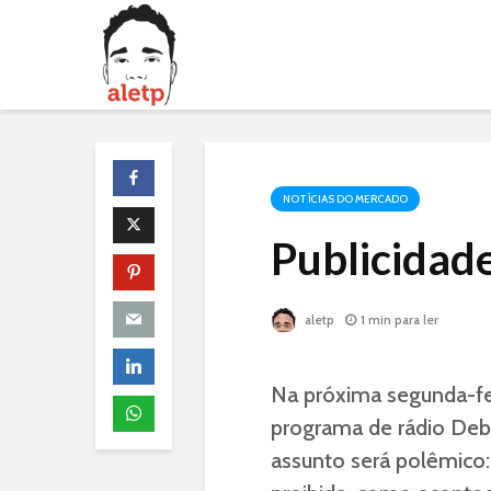
NOTÍCIAS DO MERCADO
Publicidade
aletp
1 min para ler
Na próxima segunda-fei
programa de rádio Deb
assunto será polêmico: