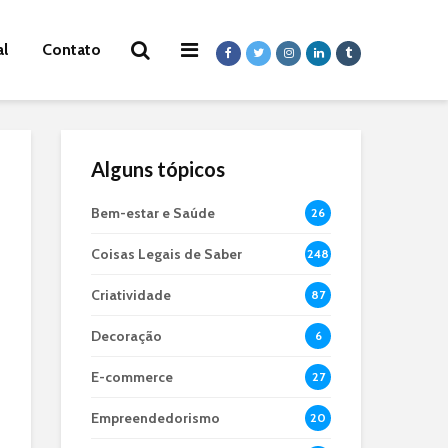
al
Contato
Alguns tópicos
Bem-estar e Saúde
26
Coisas Legais de Saber
248
Criatividade
87
Decoração
6
E-commerce
27
Empreendedorismo
20