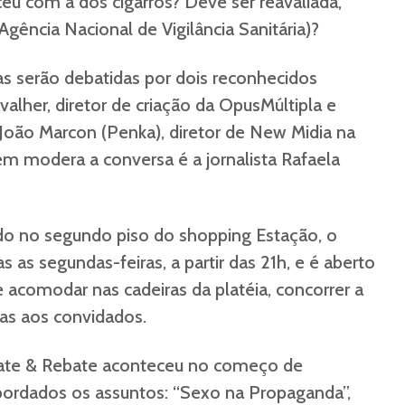
eu com a dos cigarros? Deve ser reavaliada,
gência Nacional de Vigilância Sanitária)?
as serão debatidas por dois reconhecidos
avalher, diretor de criação da OpusMúltipla e
João Marcon (Penka), diretor de New Midia na
 modera a conversa é a jornalista Rafaela
 no segundo piso do shopping Estação, o
s as segundas-feiras, a partir das 21h, e é aberto
 acomodar nas cadeiras da platéia, concorrer a
tas aos convidados.
te & Rebate aconteceu no começo de
bordados os assuntos: “Sexo na Propaganda”,