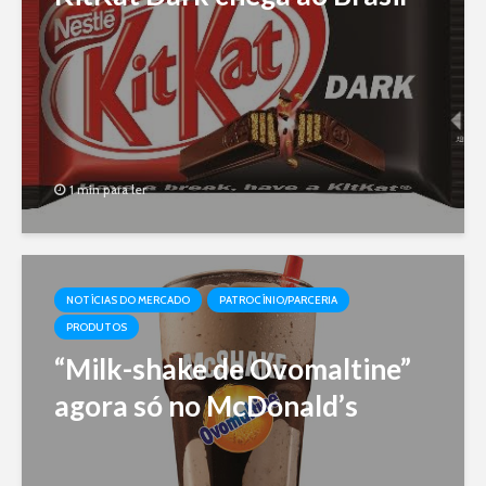
1 min para ler
NOTÍCIAS DO MERCADO
PATROCÍNIO/PARCERIA
PRODUTOS
“Milk-shake de Ovomaltine”
agora só no McDonald’s