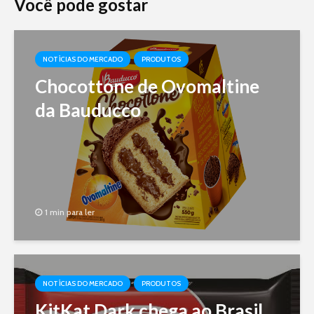
Você pode gostar
NOTÍCIAS DO MERCADO
PRODUTOS
Chocottone de Ovomaltine
da Bauducco
1 min para ler
NOTÍCIAS DO MERCADO
PRODUTOS
KitKat Dark chega ao Brasil