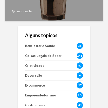
1 min para ler
Alguns tópicos
Bem-estar e Saúde
26
Coisas Legais de Saber
248
Criatividade
87
Decoração
6
E-commerce
27
Empreendedorismo
20
Gastronomia
43