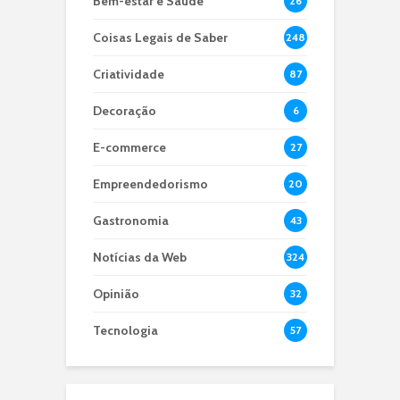
Bem-estar e Saúde
26
Coisas Legais de Saber
248
Criatividade
87
Decoração
6
E-commerce
27
Empreendedorismo
20
Gastronomia
43
Notícias da Web
324
Opinião
32
Tecnologia
57