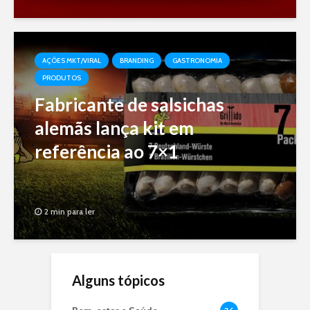
AÇÕES MKT/VIRAL
BRANDING
GASTRONOMIA
PRODUTOS
Fabricante de salsichas
alemãs lança kit em
referência ao 7×1
2 min para ler
Alguns tópicos