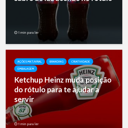
1 min para ler
AÇÕES MKT/VIRAL
BRANDING
CRIATIVIDADE
EMBALAGEM
Ketchup Heinz muda posição
do rótulo para te ajudar a
servir
1 min para ler