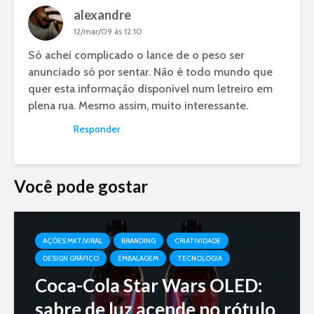
alexandre
12/mar/09 às 12:10
Só achei complicado o lance de o peso ser
anunciado só por sentar. Não é todo mundo que
quer esta informação disponível num letreiro em
plena rua. Mesmo assim, muito interessante.
Responder
Você pode gostar
AÇÕES MKT/VIRAL
BRANDING
CRIATIVIDADE
DESIGN GRÁFICO
EMBALAGEM
TECNOLOGIA
Coca-Cola Star Wars OLED:
sabre de luz acende no rótulo