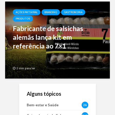
AÇÕES MKT/VIRAL
BRANDING
GASTRONOMIA
PRODUTOS
Fabricante de salsichas
alemãs lança kit em
referência ao 7×1
2 min para ler
Alguns tópicos
Bem-estar e Saúde
26