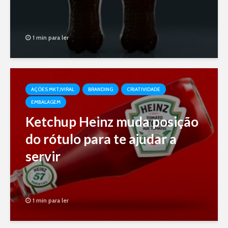
1 min para ler
AÇÕES MKT/VIRAL
BRANDING
CRIATIVIDADE
EMBALAGEM
Ketchup Heinz muda posição
do rótulo para te ajudar a
servir
1 min para ler