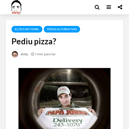
AÇÕES MKT/VIRAL
MÍDIAS ALTERNATIVAS
Pediu pizza?
aletp
1 min para ler