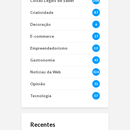
Coisas Legais de Saber
248
Criatividade
87
Decoração
6
E-commerce
27
Empreendedorismo
20
Gastronomia
43
Notícias da Web
324
Opinião
32
Tecnologia
57
Recentes