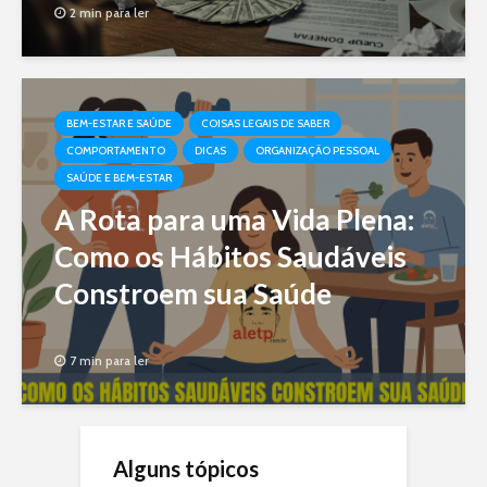
2 min para ler
BEM-ESTAR E SAÚDE
COISAS LEGAIS DE SABER
COMPORTAMENTO
DICAS
ORGANIZAÇÃO PESSOAL
SAÚDE E BEM-ESTAR
A Rota para uma Vida Plena:
Como os Hábitos Saudáveis
Constroem sua Saúde
7 min para ler
Alguns tópicos