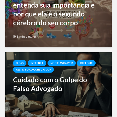
entenda sua importância e
por que ela é o segundo
cérebro do seu corpo
5 min para ler
DICAS
INTERNET
NOTÍCIAS DA WEB
OFFTOPIC
RESPEITO AO CONSUMIDOR
Cuidado com o Golpe do
Falso Advogado