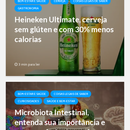
BEM-ESTAR E SAÚDE
CERVEJA
COISAS LEGAIS DE SABER
GASTRONOMIA
Heineken Ultimate, cerveja
sem glúten e com 30% menos
calorias
3 min para ler
BEM-ESTAR E SAÚDE
COISAS LEGAIS DE SABER
CURIOSIDADES
SAÚDE E BEM-ESTAR
Microbiota Intestinal,
entenda sua importância e