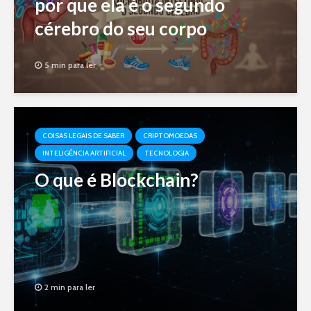
por que ela é o segundo
cérebro do seu corpo
5 min para ler
COISAS LEGAIS DE SABER
CRIPTOMOEDAS
INTELIGÊNCIA ARTIFICIAL
TECNOLOGIA
O que é Blockchain?
2 min para ler