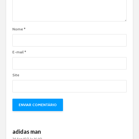
Nome
*
E-mail
*
Site
adidas man
26/jan/07 às 16:10