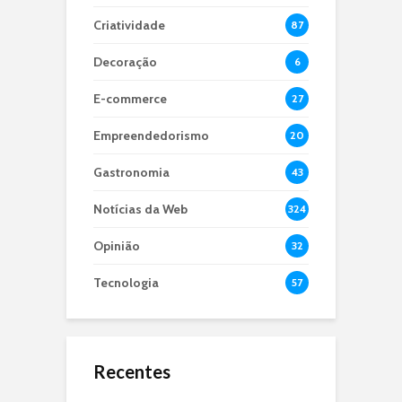
Criatividade
87
Decoração
6
E-commerce
27
Empreendedorismo
20
Gastronomia
43
Notícias da Web
324
Opinião
32
Tecnologia
57
Recentes