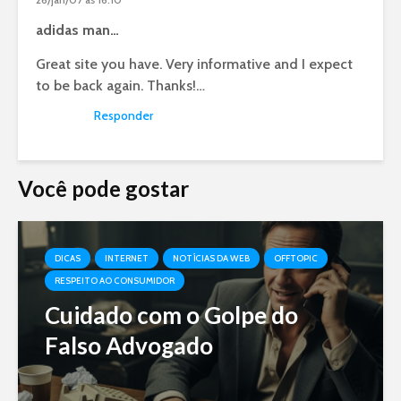
adidas man…
Great site you have. Very informative and I expect
to be back again. Thanks!…
Responder
Você pode gostar
DICAS
INTERNET
NOTÍCIAS DA WEB
OFFTOPIC
RESPEITO AO CONSUMIDOR
Cuidado com o Golpe do
Falso Advogado