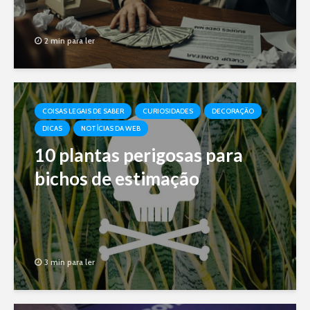
2 min para ler
COISAS LEGAIS DE SABER
CURIOSIDADES
DECORAÇÃO
DICAS
NOTÍCIAS DA WEB
10 plantas perigosas para
bichos de estimação
3 min para ler