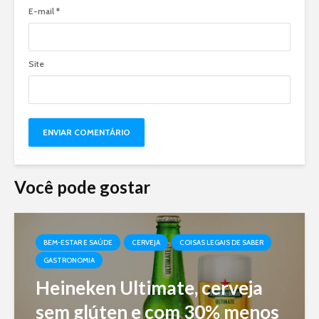
E-mail
*
Site
Você pode gostar
BEM-ESTAR E SAÚDE
CERVEJA
COISAS LEGAIS DE SABER
GASTRONOMIA
Heineken Ultimate, cerveja
sem glúten e com 30% menos