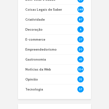
Coisas Legais de Saber
248
Criatividade
87
Decoração
6
E-commerce
27
Empreendedorismo
20
Gastronomia
43
Notícias da Web
324
Opinião
32
Tecnologia
57