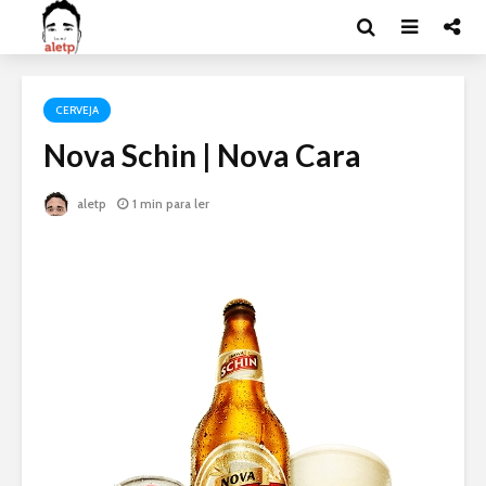
CERVEJA
Nova Schin | Nova Cara
aletp
1 min para ler