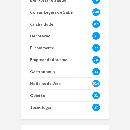
Bem-estar e Saúde
26
Coisas Legais de Saber
248
Criatividade
87
Decoração
6
E-commerce
27
Empreendedorismo
20
Gastronomia
43
Notícias da Web
324
Opinião
32
Tecnologia
57