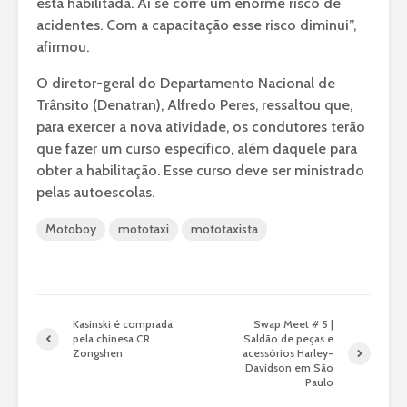
está habilitada. Aí se corre um enorme risco de
acidentes. Com a capacitação esse risco diminui”,
afirmou.
O diretor-geral do Departamento Nacional de
Trânsito (Denatran), Alfredo Peres, ressaltou que,
para exercer a nova atividade, os condutores terão
que fazer um curso específico, além daquele para
obter a habilitação. Esse curso deve ser ministrado
pelas autoescolas.
Motoboy
mototaxi
mototaxista
Kasinski é comprada
Swap Meet # 5 |
pela chinesa CR
Saldão de peças e
Zongshen
acessórios Harley-
Davidson em São
Paulo