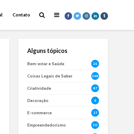
al
Contato
Alguns tópicos
Bem-estar e Saúde
26
Coisas Legais de Saber
248
Criatividade
87
Decoração
6
E-commerce
27
Empreendedorismo
20