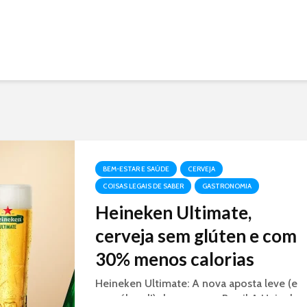
BEM-ESTAR E SAÚDE
CERVEJA
COISAS LEGAIS DE SABER
GASTRONOMIA
Heineken Ultimate,
cerveja sem glúten e com
30% menos calorias
Heineken Ultimate: A nova aposta leve (e
com álcool!) da marca no Brasil A Heineke