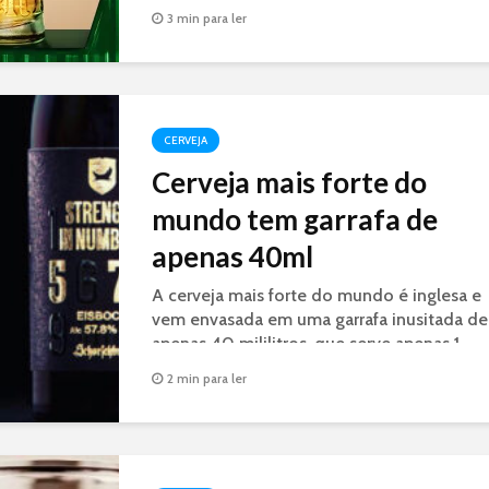
acabou de lançar nesta segunda-feira (18) a
3 min para ler
Heineken Ultimate. A novidade é sem
glúten, tem 30% menos calorias (só 97 kca
por long...
CERVEJA
Cerveja mais forte do
mundo tem garrafa de
apenas 40ml
A cerveja mais forte do mundo é inglesa e
vem envasada em uma garrafa inusitada de
apenas 40 mililitros, que serve apenas 1
shot.
2 min para ler