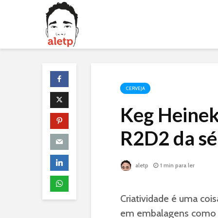
CERVEJA
Keg Heinek
R2D2 da sé
aletp
1 min para ler
Criatividade é uma coisa
em embalagens como ga