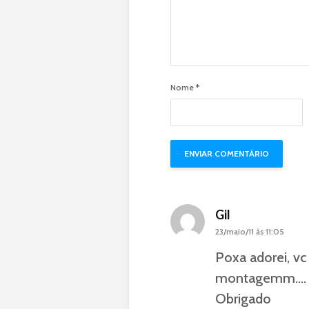
Nome
*
Gil
23/maio/11 às 11:05
Poxa adorei, vc
montagemm…. o 
Obrigado