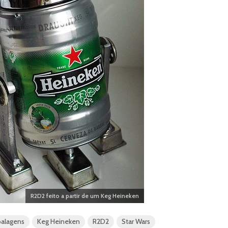
R2D2 feito a partir de um Keg Heineken
balagens
Keg Heineken
R2D2
Star Wars