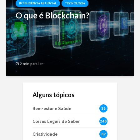
INTELIGÊNCIA ARTIFICIAL
TECNOLOGIA
O que é Blockchain?
2 min para ler
Alguns tópicos
Bem-estar e Saúde
26
Coisas Legais de Saber
248
Criatividade
87