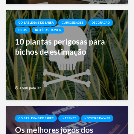
COISAS LEGAIS DE SABER
CURIOSIDADES
DECORAÇÃO
DICAS
NOTÍCIAS DA WEB
10 plantas perigosas para
bichos de estimação
3 min para ler
COISAS LEGAIS DE SABER
INTERNET
NOTÍCIAS DA WEB
Os melhores jogos dos