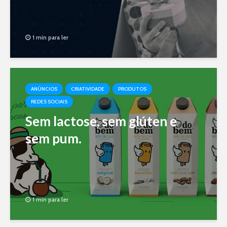
1 min para ler
ANÚNCIOS
CRIATIVIDADE
PRODUTOS
REDES SOCIAIS
Sem lactose, sem glúten e
sem pum.
1 min para ler