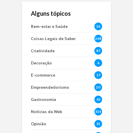
Alguns tópicos
Bem-estar e Saúde
26
Coisas Legais de Saber
248
Criatividade
87
Decoração
6
E-commerce
27
Empreendedorismo
20
Gastronomia
43
Notícias da Web
324
Opinião
32