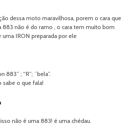
ação dessa moto maravilhosa, porem o cara que
a 883 não é do ramo , o cara tem muito bom
er uma IRON preparada por ele
 883” ; “R”; ¨bela”.
o sabe o que fala!
a
 isso não é uma 883! é uma chédau.