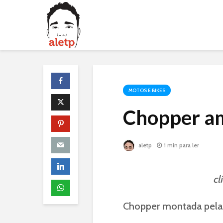
MOTOS E BIKES
Chopper am
aletp
1 min para ler
cl
Chopper montada pela B