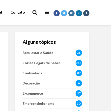
al
Contato
Alguns tópicos
Bem-estar e Saúde
26
Coisas Legais de Saber
248
Criatividade
87
Decoração
6
E-commerce
27
Empreendedorismo
20