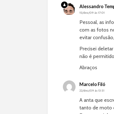
Alessandro Temp
15/dez/09 às 17:01
Pessoal, as in
com as fotos n
evitar confusão,
Precisei deleta
não é permitid
Abraços
Marcelo Filó
22/dez/09 às 13:51
A anta que esc
tanto de moto 