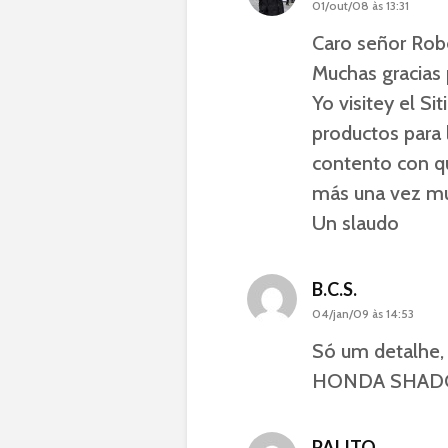
01/out/08 às 13:31
Caro señor Rob
Muchas gracias 
Yo visitey el Sit
productos para
contento con qu
más una vez muc
Un slaudo
B.C.S.
04/jan/09 às 14:53
Só um detalhe
HONDA SHADO
PALITO