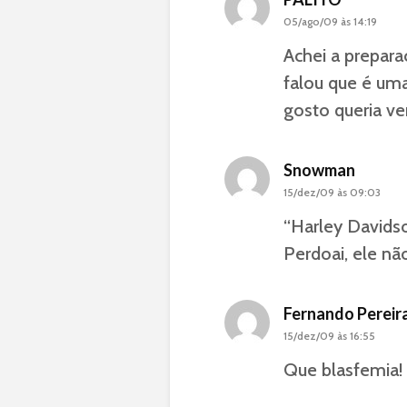
05/ago/09 às 14:19
Achei a prepar
falou que é um
gosto queria v
Snowman
15/dez/09 às 09:03
“Harley Davidson
Perdoai, ele nã
Fernando Pereir
15/dez/09 às 16:55
Que blasfemia!