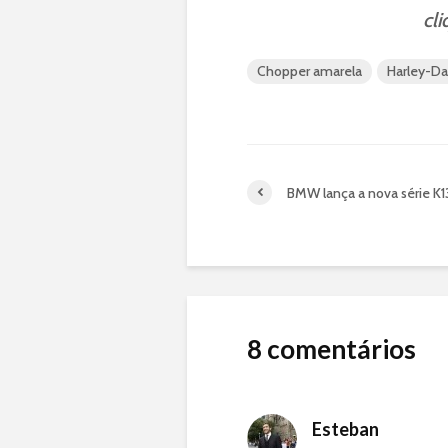
cl
Chopper amarela
Harley-Da
BMW lança a nova série K
8 comentários
Esteban