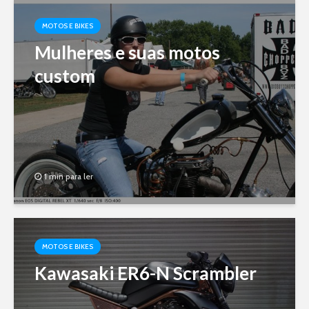
MOTOS E BIKES
Mulheres e suas motos
custom
1 min para ler
MOTOS E BIKES
Kawasaki ER6-N Scrambler