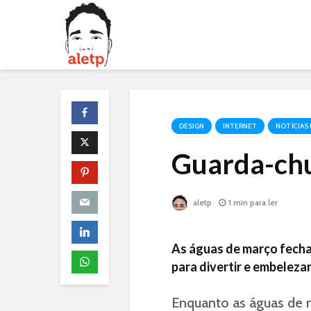
DESIGN
INTERNET
NOTÍCIAS
Guarda-chu
aletp
1 min para ler
As águas de março fecha
para divertir e embelezar
Enquanto as águas de 