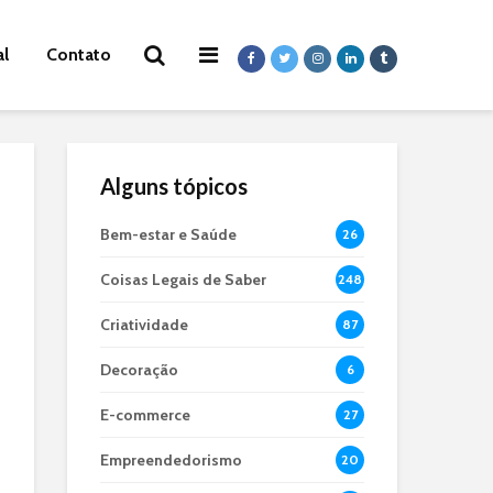
al
Contato
Alguns tópicos
Bem-estar e Saúde
26
Coisas Legais de Saber
248
Criatividade
87
Decoração
6
E-commerce
27
Empreendedorismo
20