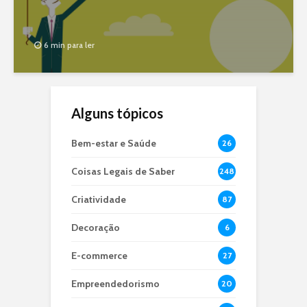
6 min para ler
Alguns tópicos
Bem-estar e Saúde
26
Coisas Legais de Saber
248
Criatividade
87
Decoração
6
E-commerce
27
Empreendedorismo
20