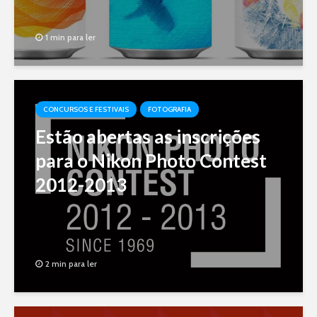
1 min para ler
CONCURSOS E FESTIVAIS
FOTOGRAFIA
Estão abertas as inscrições
para o Nikon Photo Contest
2012-2013
2 min para ler