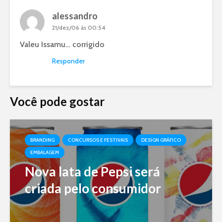
alessandro
21/dez/06 às 00:54
Valeu Issamu… corrigido
Responder
Você pode gostar
BRANDING
CONCURSOS E FESTIVAIS
DESIGN GRÁFICO
EMBALAGEM
Nova lata de Pepsi será
criada pelo consumidor