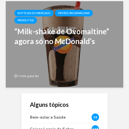
NOTÍCIAS DO MERCADO
PATROCÍNIO/PARCERIA
PRODUTOS
“Milk-shake de Ovomaltine”
agora só no McDonald’s
1 min para ler
Alguns tópicos
Bem-estar e Saúde
26
248