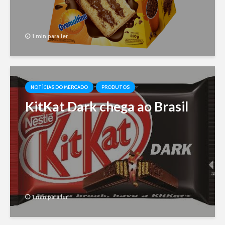
1 min para ler
NOTÍCIAS DO MERCADO
PRODUTOS
KitKat Dark chega ao Brasil
1 min para ler