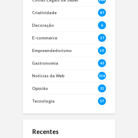
Coisas Legais de Saber
Criatividade
87
Decoração
6
E-commerce
27
Empreendedorismo
20
Gastronomia
43
Notícias da Web
324
Opinião
32
Tecnologia
57
Recentes