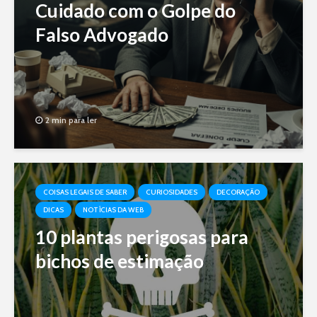
Cuidado com o Golpe do
Falso Advogado
2 min para ler
COISAS LEGAIS DE SABER
CURIOSIDADES
DECORAÇÃO
DICAS
NOTÍCIAS DA WEB
10 plantas perigosas para
bichos de estimação