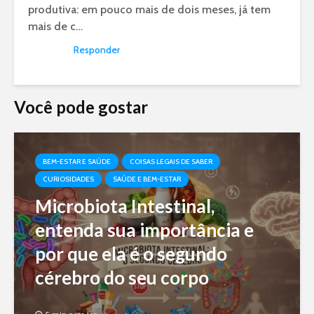
produtiva: em pouco mais de dois meses, já tem
mais de c…
Responder
Você pode gostar
BEM-ESTAR E SAÚDE
COISAS LEGAIS DE SABER
CURIOSIDADES
SAÚDE E BEM-ESTAR
Microbiota Intestinal,
entenda sua importância e
por que ela é o segundo
cérebro do seu corpo