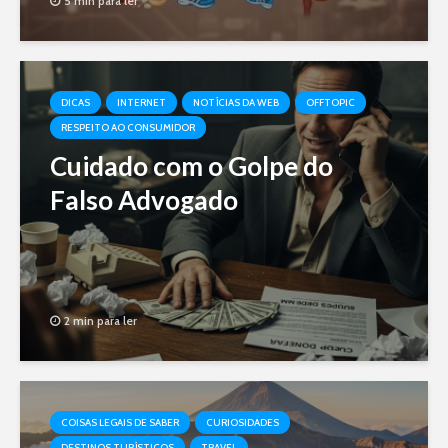
5 min para ler
DICAS
INTERNET
NOTÍCIAS DA WEB
OFFTOPIC
RESPEITO AO CONSUMIDOR
Cuidado com o Golpe do
Falso Advogado
2 min para ler
COISAS LEGAIS DE SABER
CURIOSIDADES
DESTINOS TURÍSTICOS
TRAVEL