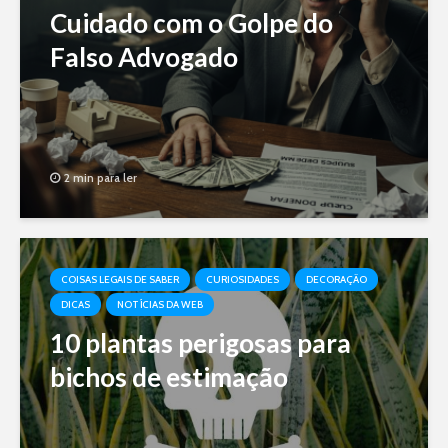
Cuidado com o Golpe do
Falso Advogado
2 min para ler
COISAS LEGAIS DE SABER
CURIOSIDADES
DECORAÇÃO
DICAS
NOTÍCIAS DA WEB
10 plantas perigosas para
bichos de estimação