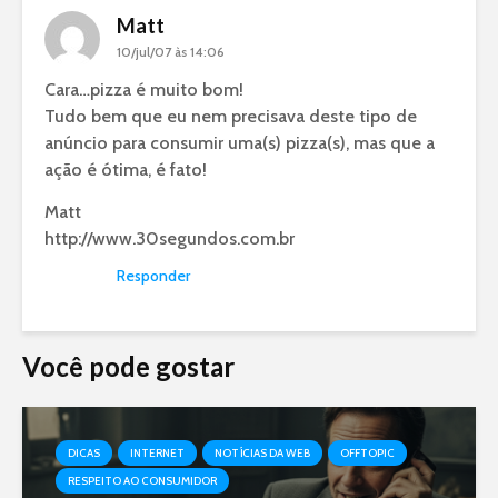
Matt
10/jul/07 às 14:06
Cara…pizza é muito bom!
Tudo bem que eu nem precisava deste tipo de
anúncio para consumir uma(s) pizza(s), mas que a
ação é ótima, é fato!
Matt
http://www.30segundos.com.br
Responder
Você pode gostar
DICAS
INTERNET
NOTÍCIAS DA WEB
OFFTOPIC
RESPEITO AO CONSUMIDOR