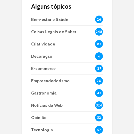
Alguns tópicos
Bem-estar e Saúde
26
Coisas Legais de Saber
248
Criatividade
87
Decoração
6
E-commerce
27
Empreendedorismo
20
Gastronomia
43
Notícias da Web
324
Opinião
32
Tecnologia
57