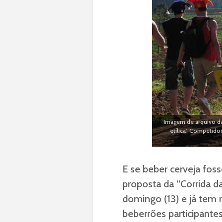
Imagem de arquivo da 
etílica'. Competid
E se beber cerveja fos
proposta da “Corrida da
domingo (13) e já tem 
beberrões participantes