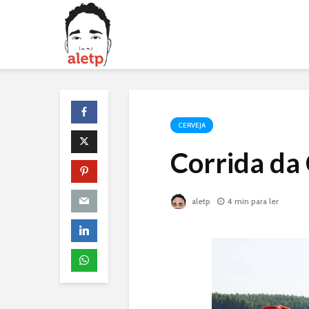
CERVEJA
Corrida da
aletp
4 min para ler