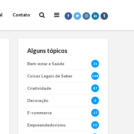
al
Contato
Alguns tópicos
Bem-estar e Saúde
26
Coisas Legais de Saber
248
Criatividade
87
Decoração
6
E-commerce
27
Empreendedorismo
20