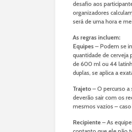
desafio aos participan
organizadores calculam
será de uma hora e mei
As regras incluem:
Equipes
– Podem se ins
quantidade de cerveja 
de 600 ml ou 44 latinh
duplas, se aplica a ex
Trajeto
– O percurso a 
deverão sair com os re
mesmos vazios – caso c
Recipiente
– As equipes
contanto que ele não t