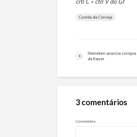
crtl C + ctrl V do G1
Corrida da Cerveja
Heineken anuncia compra
da Kaiser
3 comentários
Comentário