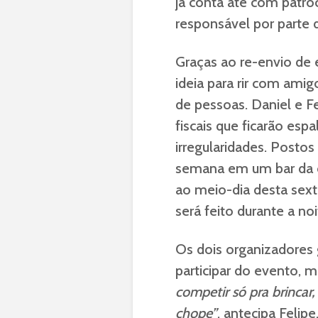
já conta até com patro
responsável por parte 
Graças ao re-envio de
ideia para rir com am
de pessoas. Daniel e F
fiscais que ficarão esp
irregularidades. Posto
semana em um bar da ci
ao meio-dia desta sexta
será feito durante a noi
Os dois organizadores
participar do evento, 
competir só pra brincar
chope”
, antecipa Felipe