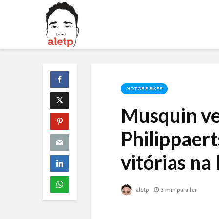
MOTOS E BIKES
Musquin v
Philippaer
vitórias n
aletp
3 min para ler