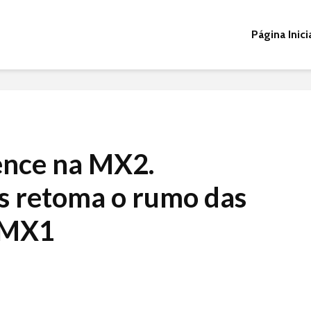
Página Inici
ence na MX2.
ts retoma o rumo das
a MX1