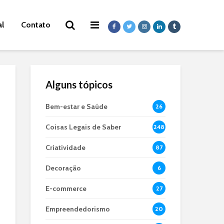
al
Contato
Alguns tópicos
Bem-estar e Saúde
26
Coisas Legais de Saber
248
Criatividade
87
Decoração
6
E-commerce
27
Empreendedorismo
20