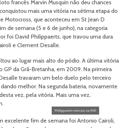
loto francês Marvin Musquin não deu chances
 conquistou mais uma vitória na sétima etapa do
e Motocross, que aconteceu em St Jean D
fim de semana (5 e 6 de junho), na categoria
r foi David Philippaerts, que travou uma dura
iroli e Clement Desalle.
ltou ao lugar mais alto do pódio. A última vitória
 no GP da Grã-Bretanha, em 2009. Na primeira
 Desalle travaram um belo duelo pelo terceiro
se dando melhor. Na segunda bateria, novamente
esta vez, pela vitória. Mais uma vez,
m.
Philippaerts venceu na MX1
xcelente fim de semana foi Antonio Cairoli,