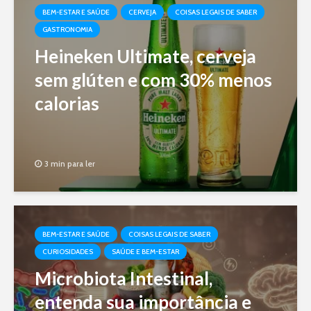
BEM-ESTAR E SAÚDE
CERVEJA
COISAS LEGAIS DE SABER
GASTRONOMIA
Heineken Ultimate, cerveja
sem glúten e com 30% menos
calorias
3 min para ler
BEM-ESTAR E SAÚDE
COISAS LEGAIS DE SABER
CURIOSIDADES
SAÚDE E BEM-ESTAR
Microbiota Intestinal,
entenda sua importância e