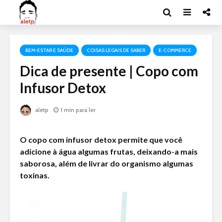
BEM-ESTAR E SAÚDE
COISAS LEGAIS DE SABER
E-COMMERCE
Dica de presente | Copo com
Infusor Detox
aletp
1 min para ler
O copo com infusor detox permite que você
adicione à água algumas frutas, deixando-a mais
saborosa, além de livrar do organismo algumas
toxinas.