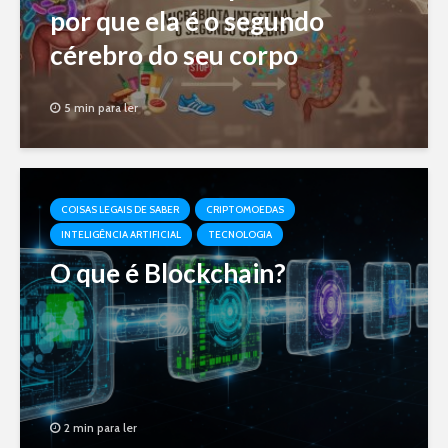
por que ela é o segundo
cérebro do seu corpo
5 min para ler
COISAS LEGAIS DE SABER
CRIPTOMOEDAS
INTELIGÊNCIA ARTIFICIAL
TECNOLOGIA
O que é Blockchain?
2 min para ler