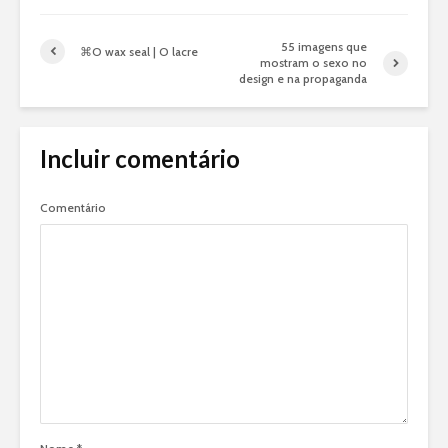
55 imagens que
⌘O wax seal | O lacre
mostram o sexo no
design e na propaganda
Incluir comentário
Comentário