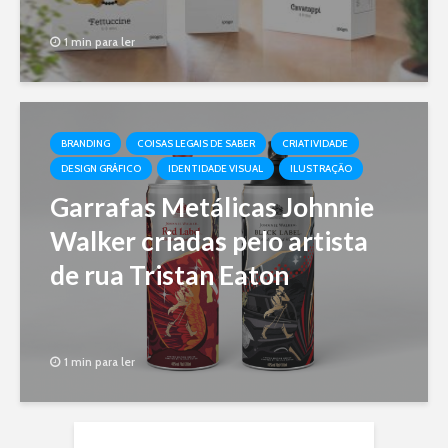
1 min para ler
BRANDING
COISAS LEGAIS DE SABER
CRIATIVIDADE
DESIGN GRÁFICO
IDENTIDADE VISUAL
ILUSTRAÇÃO
Garrafas Metálicas Johnnie
Walker criadas pelo artista
de rua Tristan Eaton
1 min para ler