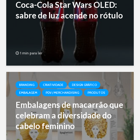
Coca-Cola Star Wars OLED:
sabre de luz acende no rótulo
1 min para ler
BRANDING
CRIATIVIDADE
DESIGN GRÁFICO
EMBALAGEM
PDV / MERCHANDISING
PRODUTOS
Embalagens de macarrão que
celebram a diversidade do
cabelo feminino