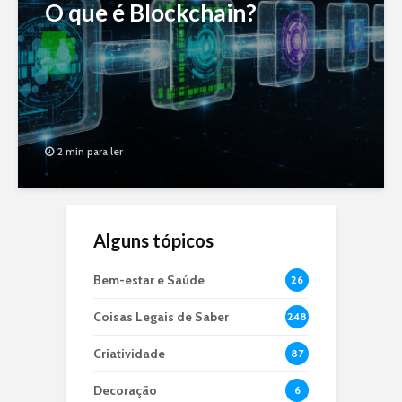
O que é Blockchain?
2 min para ler
Alguns tópicos
Bem-estar e Saúde
26
Coisas Legais de Saber
248
Criatividade
87
Decoração
6