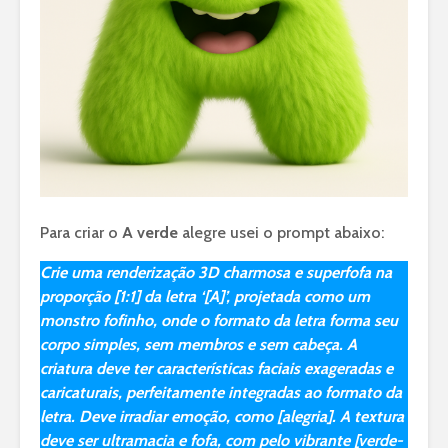
Para criar o
A verde
alegre usei o prompt abaixo:
Crie uma renderização 3D charmosa e superfofa na
proporção [1:1] da letra ‘[A]’, projetada como um
monstro fofinho, onde o formato da letra forma seu
corpo simples, sem membros e sem cabeça. A
criatura deve ter características faciais exageradas e
caricaturais, perfeitamente integradas ao formato da
letra. Deve irradiar emoção, como [alegria]. A textura
deve ser ultramacia e fofa, com pelo vibrante [verde-