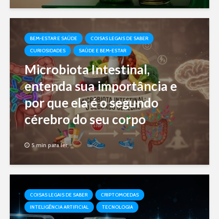
BEM-ESTAR E SAÚDE
COISAS LEGAIS DE SABER
CURIOSIDADES
SAÚDE E BEM-ESTAR
Microbiota Intestinal,
entenda sua importância e
por que ela é o segundo
cérebro do seu corpo
5 min para ler
COISAS LEGAIS DE SABER
CRIPTOMOEDAS
INTELIGÊNCIA ARTIFICIAL
TECNOLOGIA