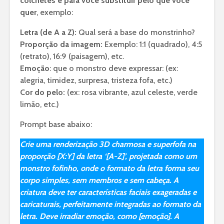
colchetes é para você substituir pelo que você
quer
, exemplo:
Letra (de A a Z):
Qual será a base do monstrinho?
Proporção da imagem:
Exemplo: 1:1 (quadrado), 4:5
(retrato), 16:9 (paisagem), etc.
Emoção
: que o monstro deve expressar: (ex:
alegria, timidez, surpresa, tristeza fofa, etc.)
Cor do pelo:
(ex: rosa vibrante, azul celeste, verde
limão, etc.)
Prompt base abaixo:
Crie uma renderização 3D charmosa e superfofa na
proporção [X:Y] da letra ‘[A-Z]’, projetada como um
monstro fofinho, onde o formato da letra forma seu
corpo simples, sem membros e sem cabeça. A
criatura deve ter características faciais exageradas e
caricaturais, perfeitamente integradas ao formato da
letra. Deve irradiar emoção, como [emoção]. A