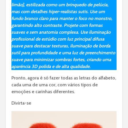
limão], estilizada como um brinquedo de pelúcia,
mas com detalhes hiper-realistas sutis. Use um
fundo branco claro para manter o foco no monstro,
garantindo alto contraste. Projete com formas
suaves e sem anatomia complexa. Use iluminação
profissional de estúdio com luz principal difusa
suave para destacar texturas, iluminação de borda
sutil para profundidade e uma luz de preenchimento
suave para minimizar sombras fortes, criando uma
aparência 3D polida e de alta qualidade.
Pronto, agora é só fazer todas as letras do alfabeto,
cada uma de uma cor, com vários tipos de
emoções e carinhas diferentes.
Divirta-se