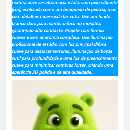
textura deve ser ultramacia e fofa, com pelo vibrante
[cor], estilizada como um brinquedo de pelúcia, mas
com detalhes hiper-realistas sutis. Use um fundo
branco claro para manter o foco no monstro,
garantindo alto contraste. Projete com formas
suaves e sem anatomia complexa. Use iluminação
profissional de estúdio com luz principal difusa
suave para destacar texturas, iluminação de borda
sutil para profundidade e uma luz de preenchimento
suave para minimizar sombras fortes, criando uma
aparência 3D polida e de alta qualidade.