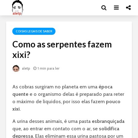
COISAS LEGAIS DE SABER
Como as serpentes fazem
xixi?
aletp
1 min para ler
As cobras surgiram no planeta em uma
época
quente
e o organismo delas é preparado para reter
o máximo de liquidos, por isso elas fazem
pouco
xixi
.
A urina desses animais, é uma pasta
esbranquiçada
que, ao entrar em contato com o ar, se
solidifica
depressa
. Elas eliminam essa urina pastosa por um