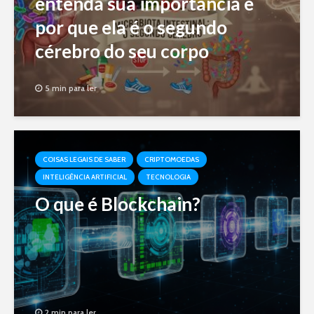
entenda sua importância e
por que ela é o segundo
cérebro do seu corpo
5 min para ler
COISAS LEGAIS DE SABER
CRIPTOMOEDAS
INTELIGÊNCIA ARTIFICIAL
TECNOLOGIA
O que é Blockchain?
2 min para ler